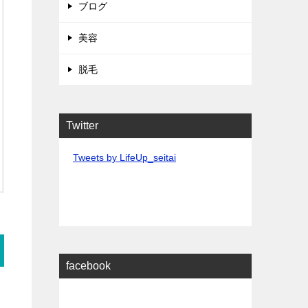
ブログ
美容
脱毛
Twitter
Tweets by LifeUp_seitai
facebook